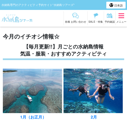
水納島専門のアクティビティ予約サイト"水納島ツアーズ"
日本語
各種 お問い合わせ
SALE・特集
予約確認
メニュー
今月のイチオシ情報☆
【毎月更新!!】月ごとの水納島情報
気温・服装・おすすめアクティビティ
1月（お正月）
2月