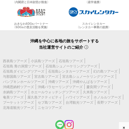
〈内閣府と日本財団が推進〉
〈産学連携〉
おきなわSDGsパートナー
スカイレンタカー
〈SDGsの普及活動を実施〉
〈レンタカー事業の提携〉
沖縄を中心に各地の旅をサポートする
当社運営サイトのご紹介
西表島ツアーズ
小浜島ツアーズ
石垣島ツアーズ
石垣島 青の洞窟ツアーズ
石垣島シュノーケリングツアーズ
石垣島ダイビングツアーズ
石垣島レンタカーツアーズ
幻の島ツアーズ
与那国島ツアーズ
宮古島ツアーズ
宮古島シュノーケリングツアーズ
パンプキンホールツアーズ
沖縄ツアーズ
沖縄やんばるツアーズ
沖縄恩納村ツアーズ
沖縄パラセーリングツアーズ
慶良間ツアーズ
水納島ツアーズ
ホエールウォッチングツアーズ
久米島ツアーズ
奄美ツアーズ
屋久島アクティビティ
ハワイツアーズ
ホノルルツアーズ
プーケットツアーズ
セブ島ツアーズ
台湾観光ツアーズ
長野ツアーズ
北海道観光ツアーズ
ニセコツアーズ
×