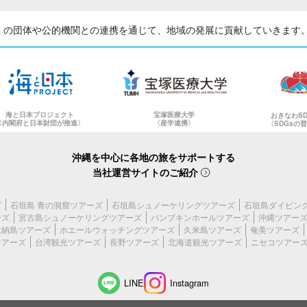
くの団体や公的機関との
連携を通じて、地域の発展に貢献していきます
海と日本プロジェクト
宝塚医療大学
おきなわS
〈内閣府と日本財団が推進〉
〈産学連携〉
〈SDGsの
沖縄を中心に各地の旅をサポートする
当社運営サイトのご紹介
ズ
石垣島 青の洞窟ツアーズ
石垣島シュノーケリングツアーズ
石垣島ダイビン
ーズ
宮古島シュノーケリングツアーズ
パンプキンホールツアーズ
沖縄ツアー
水納島ツアーズ
ホエールウォッチングツアーズ
久米島ツアーズ
奄美ツアーズ
ツアーズ
台湾観光ツアーズ
長野ツアーズ
北海道観光ツアーズ
ニセコツアー
LINE
Instagram