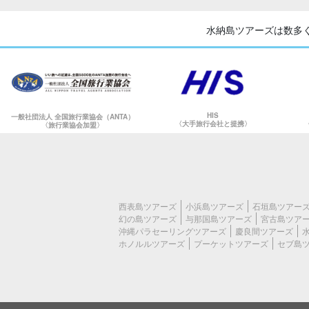
水納島ツアーズは数多
HIS
一般社団法人 全国旅行業協会（ANTA）
〈大手旅行会社と提携〉
〈旅行業協会加盟〉
西表島ツアーズ
小浜島ツアーズ
石垣島ツアー
幻の島ツアーズ
与那国島ツアーズ
宮古島ツア
沖縄パラセーリングツアーズ
慶良間ツアーズ
ホノルルツアーズ
プーケットツアーズ
セブ島