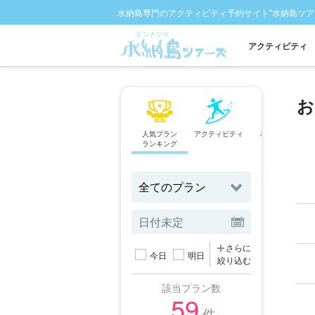
水納島専門のアクティビティ予約サイト"水納島ツア
アクティビティ
お
人気プラン
アクティビティ
本島北部発
ランキング
ツアー
さらに
今日
明日
絞り込む
該当プラン数
59
件