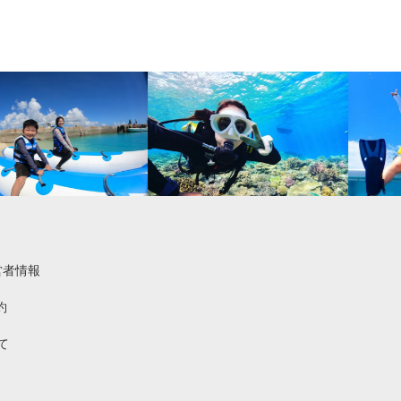
営者情報
約
て