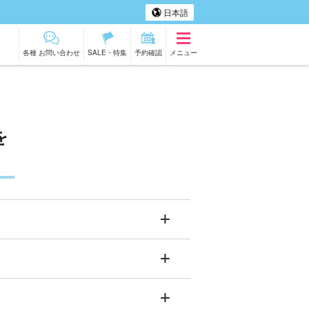
日本語
各種 お問い合わせ
SALE・特集
予約確認
メニュー
を
底島
アー