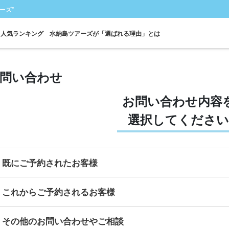
ーズ"
人気ランキング
水納島ツアーズが「選ばれる理由」とは
問い合わせ
お問い合わせ内容
フェリー
シュノーケル
パラセーリング
海水浴
写真無料
瀬
往復乗船券付き
ツアー
ツアー
ツアー
ツアー
ツ
選択してください
既にご予約されたお客様
これからご予約されるお客様
その他のお問い合わせやご相談