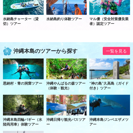
水納島チャーター（貸
水納島釣り体験ツアー
マル優（安全対策優良業
切）ツアー
者）認定ツアー
沖縄本島のツアーから探す
一覧を見る
恩納村・青の洞窟ツアー
沖縄やんばるの森ツアー
“神の島”久高島（ガイド
（体験・観光）
付き）ツアー
沖縄本島四輪バギー（水
沖縄日帰り観光バスツア
沖縄本島ジンベエザメツ
陸両用車）体験ツアー
ー
アー