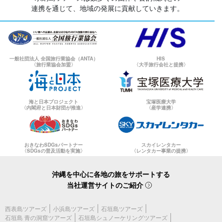
連携を通じて、地域の発展に貢献していきます。
一般社団法人 全国旅行業協会（ANTA）
HIS
〈旅行業協会加盟〉
〈大手旅行会社と提携〉
海と日本プロジェクト
宝塚医療大学
〈内閣府と日本財団が推進〉
〈産学連携〉
おきなわSDGsパートナー
スカイレンタカー
〈SDGsの普及活動を実施〉
〈レンタカー事業の提携〉
沖縄を中心に各地の旅をサポートする
当社運営サイトのご紹介
西表島ツアーズ
小浜島ツアーズ
石垣島ツアーズ
石垣島 青の洞窟ツアーズ
石垣島シュノーケリングツアーズ