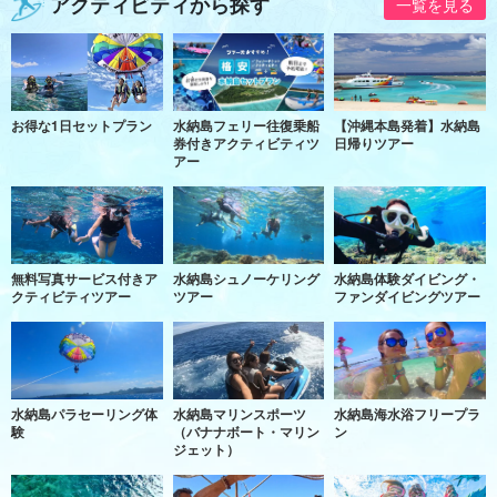
アクティビティから探す
一覧を見る
お得な1日セットプラン
水納島フェリー往復乗船
【沖縄本島発着】水納島
券付きアクティビティツ
日帰りツアー
アー
無料写真サービス付きア
水納島シュノーケリング
水納島体験ダイビング・
クティビティツアー
ツアー
ファンダイビングツアー
水納島パラセーリング体
水納島マリンスポーツ
水納島海水浴フリープラ
験
（バナナボート・マリン
ン
ジェット）