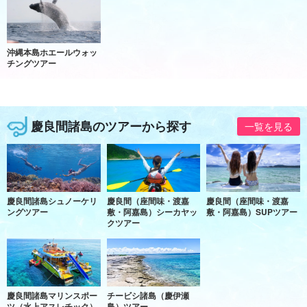
沖縄本島ホエールウォッ
チングツアー
慶良間諸島のツアーから探す
一覧を見る
慶良間諸島シュノーケリ
慶良間（座間味・渡嘉
慶良間（座間味・渡嘉
ングツアー
敷・阿嘉島）シーカヤッ
敷・阿嘉島）SUPツアー
クツアー
慶良間諸島マリンスポー
チービシ諸島（慶伊瀬
ツ（水上アスレチック）
島）ツアー