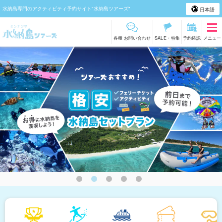
水納島専門のアクティビティ予約サイト"水納島ツアーズ"
日本語
各種 お問い合わせ
SALE・特集
予約確認
メニュー