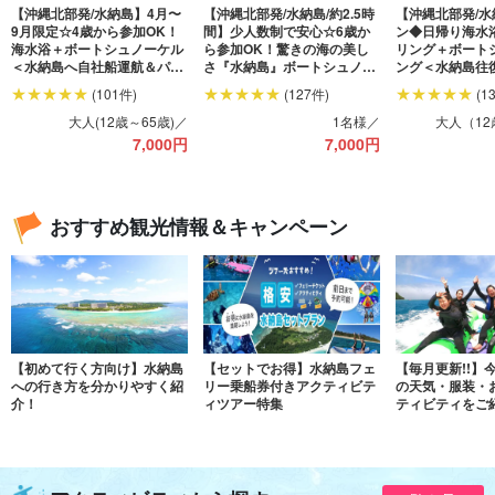
【沖縄北部発/水納島】4月〜
【沖縄北部発/水納島/約2.5時
【沖縄北部発/水
9月限定☆4歳から参加OK！
間】少人数制で安心☆6歳か
ン◆日帰り海水
海水浴＋ボートシュノーケル
ら参加OK！驚きの海の美し
リング＋ボート
＜水納島へ自社船運航＆パラ
さ『水納島』ボートシュノー
ング＜水納島往
ソル1本＆写真無料付き＆前
ケリングツアー★写真無料
ンチ＆パラソル
(101件)
(127件)
(1
日18時までキャンセル料無料
（No.604）
料付き＞（No.6
＞（No.610）
大人(12歳～65歳)／
1名様／
大人（12
7,000
円
7,000
円
おすすめ観光情報＆キャンペーン
【初めて行く方向け】水納島
【セットでお得】水納島フェ
【毎月更新!!】
への行き方を分かりやすく紹
リー乗船券付きアクティビテ
の天気・服装・
介！
ィツアー特集
ティビティをご