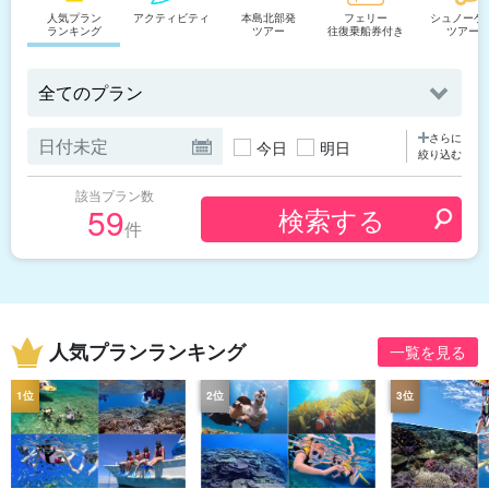
人気プラン
アクティビティ
本島北部発
フェリー
シュノーケ
ランキング
ツアー
往復乗船券付き
ツアー
さらに
今日
明日
絞り込む
該当プラン数
59
件
人気プランランキング
一覧を見る