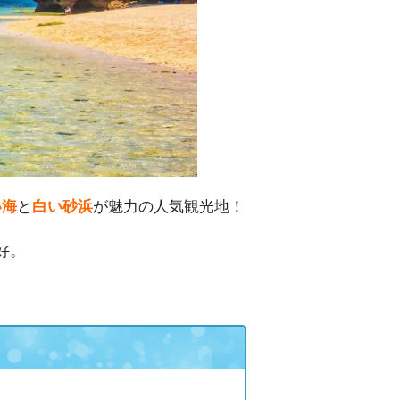
い海
と
白い砂浜
が魅力の人気観光地！
好。