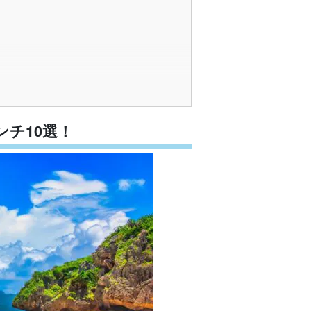
ランチ
チ10選！
ンチ
チ