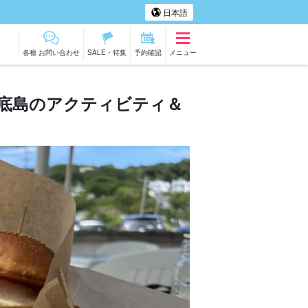
日本語
各種 お問い合わせ
SALE・特集
予約確認
メニュー
瀬底島のアクティビティ＆
底島
アー