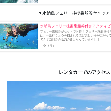
▼
水納島フェリー往復乗船券付きツア
水納島フェリー往復乗船券付きアクティビ
フェリー乗船券がセットでお得！ フェリー乗船券付
は、一度行くと心を掴まれるほど美しい海が広がって
できず当日券の販売のみとなっています […]
（全16件）
レンタカーでのアクセス