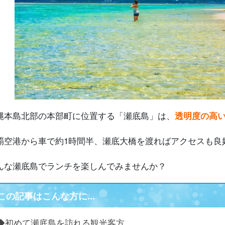
.
ランチ前後に楽しめる 瀬底島のマリンアクティビティ
6.1.
シュノーケリング
6.2.
ダイビング
6.3.
マリンスポーツ
.
瀬底島でおすすめ観光スポット
7.1.
瀬底ビーチ
7.2.
アンチ浜
7.3.
瀬底大橋
.
瀬底島ランチに関する よくある質問(FAQ)
縄本島北部の本部町に位置する「瀬底島」は、
透明度の高
.
まとめ
覇空港から車で約1時間半、瀬底大橋を渡ればアクセスも良
んな瀬底島でランチを楽しんでみませんか？
この記事はこんな方に...
◆初めて瀬底島を訪れる観光客方