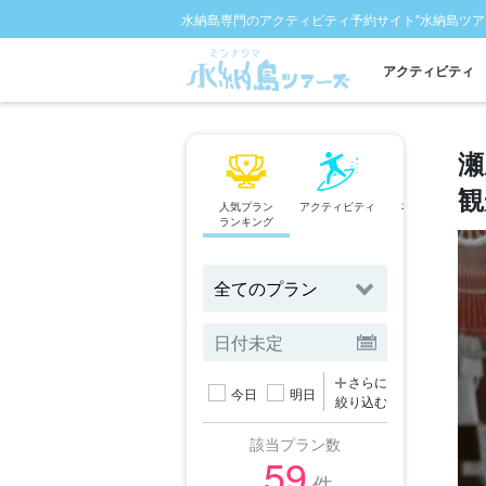
水納島専門のアクティビティ予約サイト"水納島ツア
アクティビティ
瀬
観
人気プラン
アクティビティ
本島北部発
ランキング
ツアー
さらに
今日
明日
絞り込む
該当プラン数
59
件