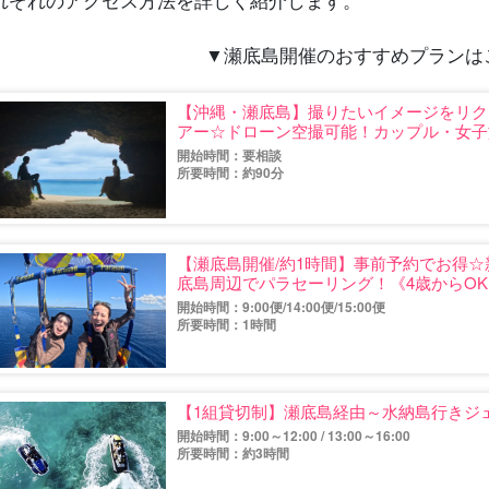
▼瀬底島開催のおすすめプランは
【沖縄・瀬底島】撮りたいイメージをリク
アー☆ドローン空撮可能！カップル・女子旅
開始時間：要相談
所要時間：約90分
【瀬底島開催/約1時間】事前予約でお得
底島周辺でパラセーリング！《4歳からOK・G
開始時間：9:00便/14:00便/15:00便
所要時間：1時間
【1組貸切制】​瀬底島経由～水納島行きジェ
開始時間：9:00～12:00 / 13:00～16:00
所要時間：約3時間