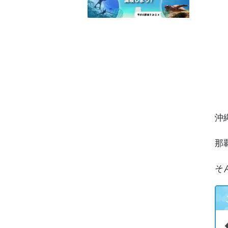
6
7
8
沖
9
那
そ