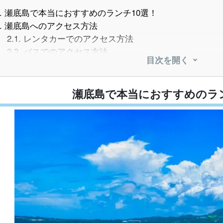
.
瀬底島で本当におすすめのランチ10選！
.
瀬底島へのアクセス方法
2.1.
レンタカーでのアクセス方法
2.2.
バスでのアクセス方法
目次を開く
.
【絶景オーシャンビュー】 海を眺めながら過ごすビーチ
3.1.
fuu cafe
3.2.
pizzeria UKAUKA
瀬底島で本当におすすめのラン
3.3.
cafe Halos
.
【子連れ・三世代に】 家族みんなで安心して楽しめるラ
4.1.
ヒルトン沖縄瀬底リゾート「アマハジ」
4.2.
家人寿
4.3.
かどや製麺所
4.4.
Fruit Cafe 松田商店
.
【おしゃれカフェ】 カップル・女子旅にぴったりのラン
5.1.
Bottle Palm Garden
5.2.
49Café
5.3.
パスタ＆カフェ オレンジサンセット