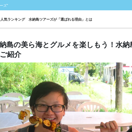
ーズ"
人気ランキング
水納島ツアーズが「選ばれる理由」とは
納島の美ら海とグルメを楽しもう！水納
ご紹介
フェリー
シュノーケル
パラセーリング
海水浴
写真無料
瀬
往復乗船券付き
ツアー
ツアー
ツアー
ツアー
ツ