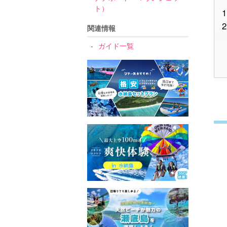
ト）
1
2
関連情報
ガイド一覧
3
4
5
6
7