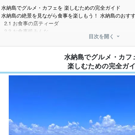
水納島でグルメ・カフェを 楽しむための完全ガイド
水納島の絶景を見ながら食事を楽しもう！ 水納島のおす
2.1
お食事の店ティーダ
2.2
お食事処みんな
目次を開く
ランチ付きで楽々！ 水納島のおすすめツアー
海と砂浜のコントラストが抜群！ 水納島で楽しめるアク
4.1
水納島のシュノーケリング
水納島でグルメ・カフ
4.2
水納島のダイビング
楽しむための完全ガ
4.3
水納島のSUP
4.4
水納島のパラセーリング
水納島のおすすめ観光スポット
5.1
水納ビーチ（みんなビーチ）
5.2
灯台下のビーチ
水納島グルメ・カフェの よくある質問(FAQ)
まとめ