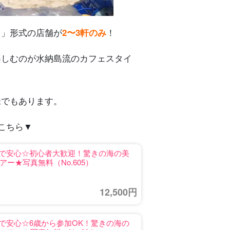
）」形式の店舗が
2〜3軒のみ
！
楽しむのが水納島流のカフェスタイ
味でもあります。
こちら▼
数制で安心☆初心者大歓迎！驚きの海の美
ー★写真無料（No.605）
12,500円
制で安心☆6歳から参加OK！驚きの海の