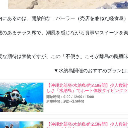
内にあるのは、開放的な「パーラー（売店を兼ねた軽食屋
根のあるテラス席で、潮風を感じながら食事やスイーツを
。
度な期待は禁物ですが、この「不便さ」こそが離島の醍醐
▼水納島開催のおすすめプランは
【沖縄北部発/水納島/約2.5時間】少人
しさ『水納島』でボート体験ダイビングツア
開始時間：9:00 / 12:00 / 15:00
所要時間：約2〜2.5時間
【沖縄北部発/水納島/約2.5時間】少人数