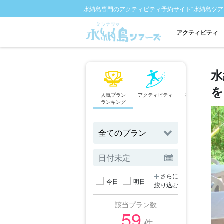
水納島専門のアクティビティ予約サイト"水納島ツア
アクティビティ
水
を
人気プラン
アクティビティ
本島北部発
ランキング
ツアー
さらに
今日
明日
絞り込む
該当プラン数
59
件