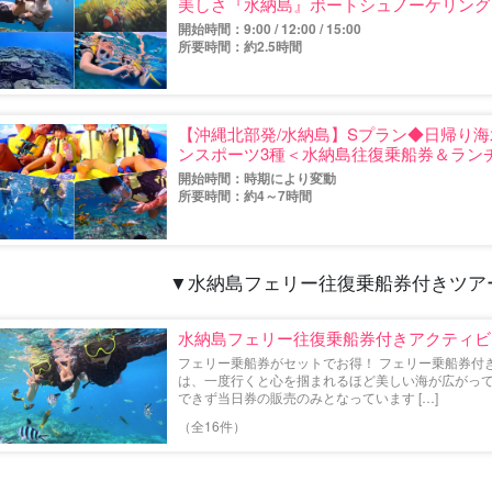
美しさ『水納島』ボートシュノーケリングツ
開始時間：9:00 / 12:00 / 15:00
所要時間：約2.5時間
【沖縄北部発/水納島】Sプラン◆日帰り
ンスポーツ3種＜水納島往復乗船券＆ラン
（No.602）
開始時間：時期により変動
所要時間：約4～7時間
▼
水納島フェリー往復乗船券付きツア
水納島フェリー往復乗船券付きアクティビ
フェリー乗船券がセットでお得！ フェリー乗船券付
は、一度行くと心を掴まれるほど美しい海が広がって
できず当日券の販売のみとなっています […]
（全16件）