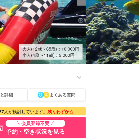
大人(12歳～65歳)：
10,000
円
小人(4歳〜11歳)：
9,000
円
と詳細
よくある質問
底島
アー
67
人が検討しています。
残りわずか△
会員登録不要
予約・空き状況を見る