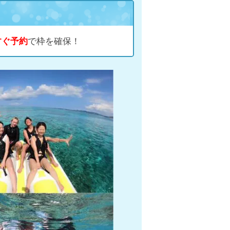
すぐ予約
で枠を確保！