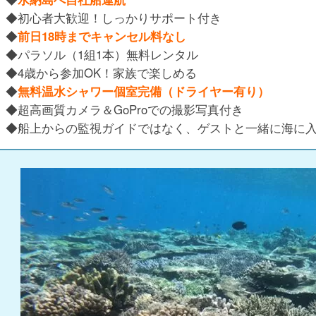
◆初心者大歓迎！しっかりサポート付き
◆
前日18時までキャンセル料なし
◆パラソル（1組1本）無料レンタル
◆4歳から参加OK！家族で楽しめる
◆
無料温水シャワー個室完備（ドライヤー有り）
◆超高画質カメラ＆GoProでの撮影写真付き
◆船上からの監視ガイドではなく、ゲストと一緒に海に