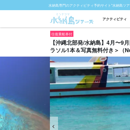
水納島専門のアクティビティ予約サイト"水納島ツア
アクティビティ
往復乗船券付
【沖縄北部発/水納島】4月〜9
ラソル1本＆写真無料付き＞（No