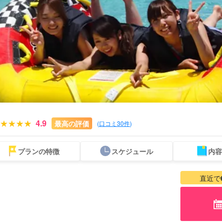
4.9
最高の評価
(
口コミ30件
)
プランの特徴
スケジュール
内容
フェリー
シュノーケル
パラセーリング
海水浴
写真無料
瀬
往復乗船券付き
ツアー
ツアー
ツアー
ツアー
ツ
直近で