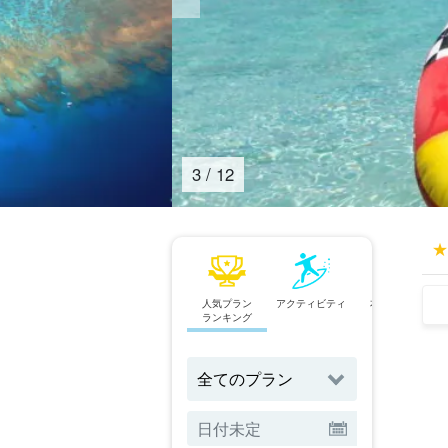
4
/
12
人気プラン
アクティビティ
本島北部発
ランキング
ツアー