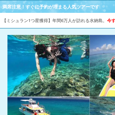
満席注意！すぐに予約が埋まる人気ツアーです
【ミシュラン1つ星獲得】年間6万人が訪れる水納島。
今