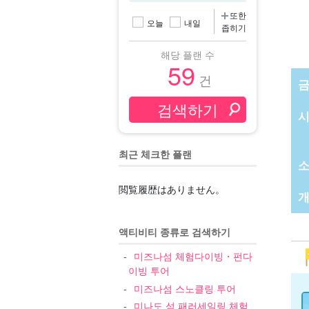
또한
오늘
내일
좁히기
해당 플랜 수
59
건
최근 체크한 플랜
閲覧履歴はありません。
개
액티비티 종류로 검색하기
미즈나섬 체험다이빙・펀다
이빙 투어
미즈나섬 스노클링 투어
미나도 섬 패러세일링 체험