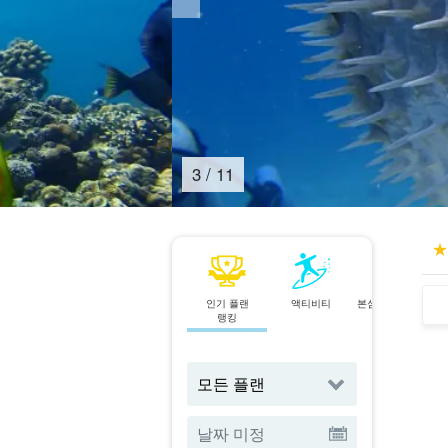
4
/
11
인기 플랜
액티비티
본섬 북부에서 출
랭킹
발
투어