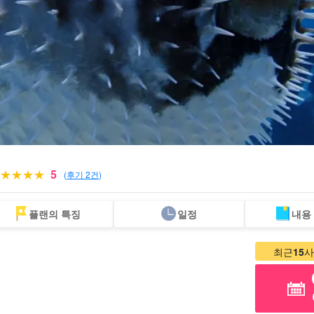
5
(
후기 2건
)
플랜의 특징
일정
내용
페리
스노클링
패러세일링
해수욕
사진 무료
세
왕복 승선권 포함
투어
투어
투어
투어
최근
15
사