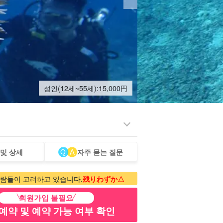
성인(12세~55세):
15,000
円
 및 상세
자주 묻는 질문
저섬
투어
람들이 고려하고 있습니다.
残りわずか△
회원가입 불필요
예약 및 예약 가능 여부 확인