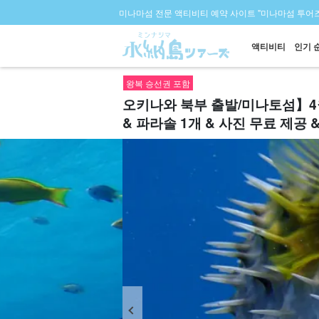
미나마섬 전문 액티비티 예약 사이트 "미나마섬 투어즈
액티비티
인기 
왕복 승선권 포함
오키나와 북부 출발/미나토섬】4
& 파라솔 1개 & 사진 무료 제공 