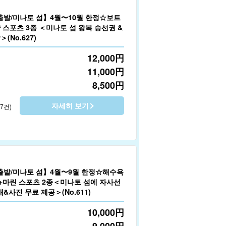
출발/미나토 섬】4월〜10월 한정☆보트
 스포츠 3종 ＜미나토 섬 왕복 승선권 &
(No.627)
12,000
円
11,000
円
8,500
円
자세히 보기
17건)
출발/미나토 섬】4월〜9월 한정☆해수욕
+마린 스포츠 2종＜미나토 섬에 자사선
&사진 무료 제공＞(No.611)
10,000
円
9,000
円