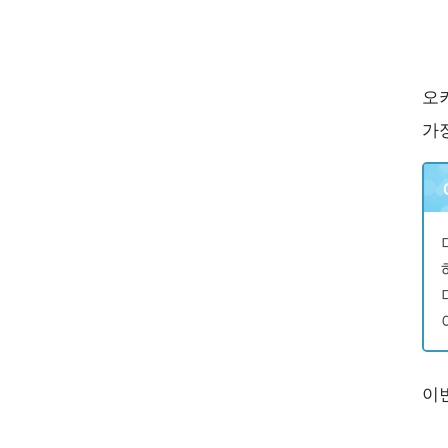
오
가
이