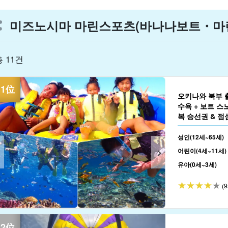
미즈노시마 마린스포츠(바나나보트・마린
총 11건
오키나와 북부 
수욕 + 보트 스
복 승선권 & 점
(No.602)
성인(12세~65세)
어린이(4세~11세)
유아(0세~3세)
(9