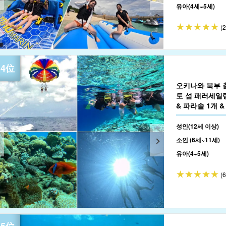
유아(4세~5세)
(
오키나와 북부 
토 섬 패러세일
& 파라솔 1개 &
성인(12세 이상)
소인 (6세~11세)
유아(4~5세)
(