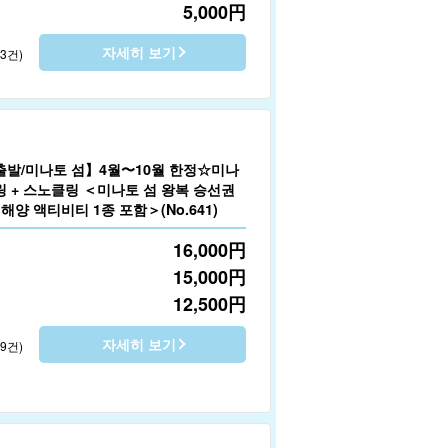
5,000
円
자세히 보기
23건)
출발/미나토 섬】4월〜10월 한정☆미나
링 + 스노클링 ＜미나토 섬 왕복 승선권
 해양 액티비티 1종 포함＞(No.641)
16,000
円
15,000
円
12,500
円
자세히 보기
69건)