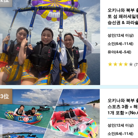
오키나와 북부 
토 섬 패러세일
승선권 & 파라솔
(No.640)
성인(12세 이상)
소인(6세~11세)
유아(4세~5세)
(7
오키나와 북부 
스포츠 3종 + 
1개 포함＞(No.6
성인(12세 이상)
소인(6세~11세)