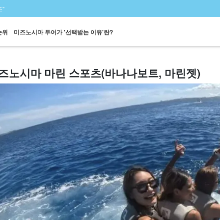
"
순위
미즈노시마 투어가 '선택받는 이유'란?
즈노시마 마린 스포츠(바나나보트, 마린젯)
페리
스노클링
패러세일링
해수욕
사진 무료
세
왕복 승선권 포함
투어
투어
투어
투어