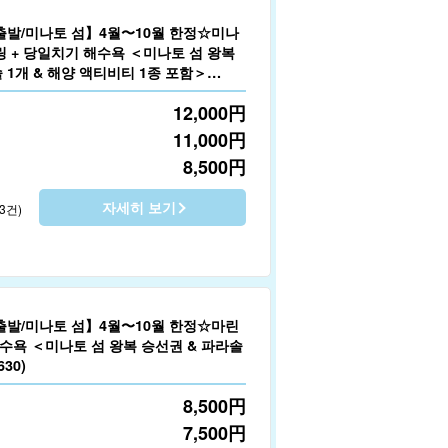
출발/미나토 섬】4월〜10월 한정☆미나
링 + 당일치기 해수욕 ＜미나토 섬 왕복
 1개 & 해양 액티비티 1종 포함＞
12,000
円
11,000
円
8,500
円
자세히 보기
3건)
출발/미나토 섬】4월〜10월 한정☆마린
해수욕 ＜미나토 섬 왕복 승선권 & 파라솔
30)
8,500
円
7,500
円