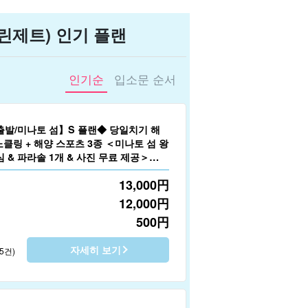
제트) 인기 플랜
인기순
입소문 순서
출발/미나토 섬】S 플랜◆ 당일치기 해
노클링 + 해양 스포츠 3종 ＜미나토 섬 왕
심 & 파라솔 1개 & 사진 무료 제공＞
13,000
円
12,000
円
500
円
자세히 보기
5건)