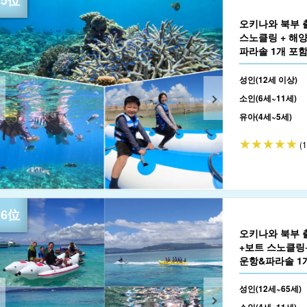
오키나와 북부 
스노클링 + 해양
파라솔 1개 포함＞
성인(12세 이상)
소인(6세~11세)
유아(4세~5세)
(
오키나와 북부 
+보트 스노클링
운항&파라솔 1개
성인(12세~65세)