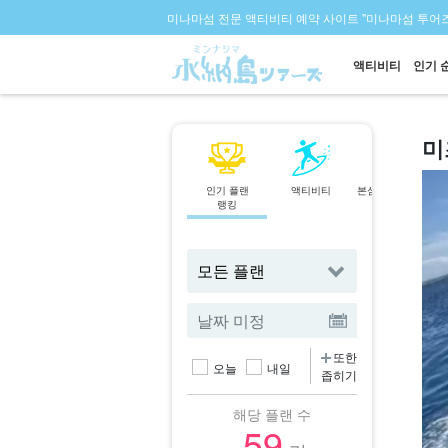
미나마섬 전문 액티비티 예약 사이트 "미나마섬 투어즈
액티비티
인기 
미
인기 플랜
액티비티
본섬 북부에서 출
랭킹
발
투어
또한
오늘
내일
좁히기
해당 플랜 수
59