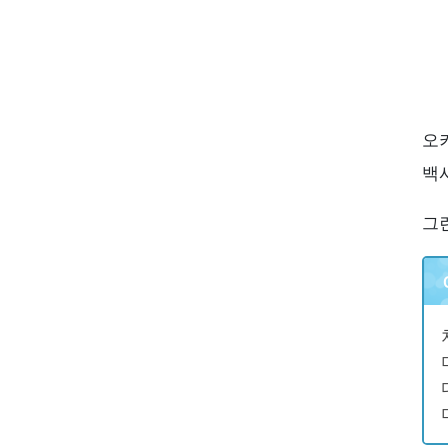
오
백
그