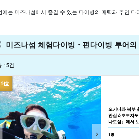
번에는 미즈나섬에서 즐길 수 있는 다이빙의 매력과 추천 다
미즈나섬 체험다이빙・펀다이빙 투어의 
총 15건
오키나와 북부 
안심☆초보자도 
나토섬』에서 보
(No.605)
1명