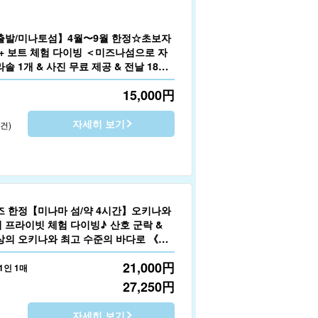
출발/미나토섬】4월〜9월 한정☆초보자
 + 보트 체험 다이빙 ＜미즈나섬으로 자
솔 1개 & 사진 무료 제공 & 전날 18시
 없음＞(No.612)
15,000
円
자세히 보기
2건)
즈 한정【미나마 섬/약 4시간】오키나와
 프라이빗 체험 다이빙♪ 산호 군락 &
이상의 오키나와 최고 수준의 바다로 《수
은 동영상 선물》(No.666)
21,000
円
 1인 1매
27,250
円
자세히 보기