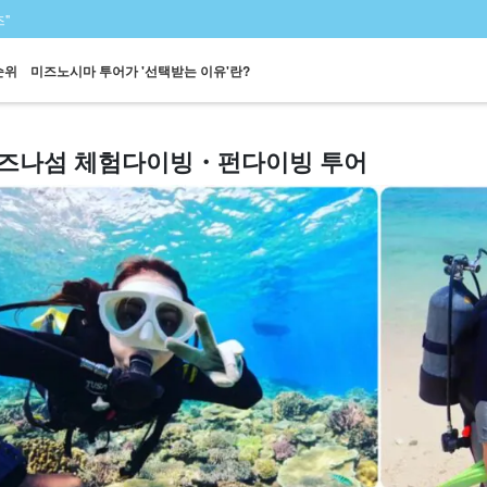
"
순위
미즈노시마 투어가 '선택받는 이유'란?
즈나섬 체험다이빙・펀다이빙 투어
페리
스노클링
패러세일링
해수욕
사진 무료
세
왕복 승선권 포함
투어
투어
투어
투어