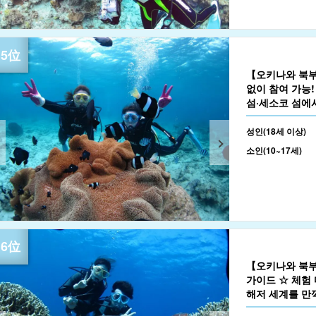
【오키나와 북부 
없이 참여 가능
섬·세소코 섬에서
정》(No.664)
성인(18세 이상)
소인(10~17세)
【오키나와 북부
가이드 ☆ 체험 
해저 세계를 만끽