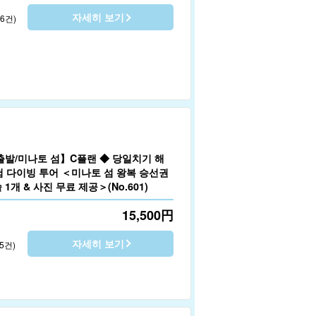
자세히 보기
96건)
출발/미나토 섬】C플랜 ◆ 당일치기 해
험 다이빙 투어 ＜미나토 섬 왕복 승선권
 1개 & 사진 무료 제공＞(No.601)
15,500
円
자세히 보기
5건)