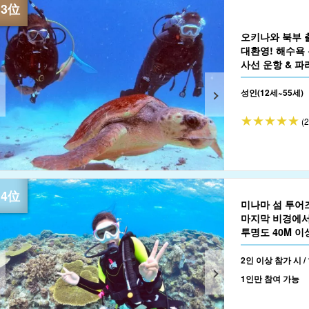
오키나와 북부 
대환영! 해수욕
사선 운항 & 파라
까지 취소 수수료
성인(12세~55세)
(
미나마 섬 투어
마지막 비경에서
투명도 40M 
중에서 촬영한 짧
2인 이상 참가 시 /
1인만 참여 가능