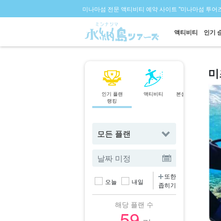
미나마섬 전문 액티비티 예약 사이트 "미나마섬 투어즈
액티비티
인기 
미
인기 플랜
액티비티
본섬 북부에서 출
랭킹
발
투어
또한
오늘
내일
좁히기
해당 플랜 수
59