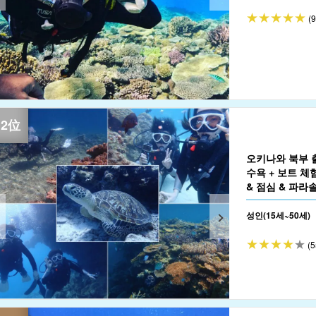
(
오키나와 북부 
수욕 + 보트 체
& 점심 & 파라솔
성인(15세~50세)
(5