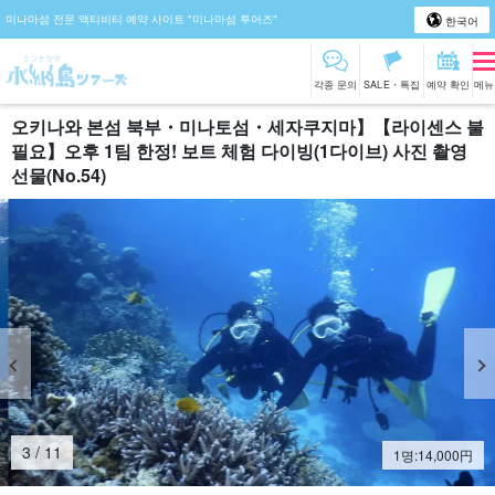
미나마섬 전문 액티비티 예약 사이트 "미나마섬 투어즈"
한국어
각종 문의
SALE・특집
예약 확인
메뉴
오키나와 본섬 북부・미나토섬・세자쿠지마】【라이센스 불
필요】오후 1팀 한정! 보트 체험 다이빙(1다이브) 사진 촬영
선물(No.54)
4
/
11
1명:
14,000
円