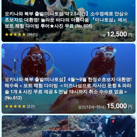
오키나와 북부 출발/미나토섬/약 2.5시간】소수정예로 안심☆
초보자도 대환영! 놀라운 바다의 아름다움 『미나토섬』에서
보트 체험 다이빙 투어★사진 무료 (No.605)
초보자를 위한 페이스 조절
12,500
(96건)
円
1명
참가하시는 분들은 대부분 처음 참가하시는 분들입니다. 숙련된 강
사진이 고객의 속도에 맞춰 일대일로 지도해 드리므로 안심하셔도
됩니다.
고객의 연령, 컨디션, 취향에 따라 맞춤형으로 대응해 드립니다!
오키나와 북부 출발/미나토섬】4월〜9월 한정☆초보자 대환영!
002다이브 플랜은 여기⬇︎
해수욕 + 보트 체험 다이빙 ＜미즈나섬으로 자사선 운항 & 파라
솔 1개 & 사진 무료 제공 & 전날 18시까지 취소 수수료 없음＞
오키나와 본섬 북부・미나토섬・세자쿠지마】【라이센
(No.612)
스 불필요】오전/오후 1팀 한정으로 개최! 보트 체험 다
15,000
이빙(2다이브) 사진 촬영 선물(No.50)
(2건)
円
성인(12세~55세)
開始時間8:00 / 12:00
필요한 시간약 4.5시간
18,000엔