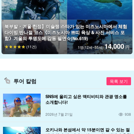
북부발・겨울 한정】미슐랭 스타가 있는 미즈노시마에서 체험
다이빙 반나절 코스《미즈노시마 쁘띠 육상 & 사진 서비스 포
함》겨울의 투명도에 감동 필연☆(No.619)
14,000
(11건)
円
1명(12세~55세)
투어 칼럼
목록 보기
SNS에 올리고 싶은 액티비티와 관광 명소를
소개합니다!
2026년 7월 21일
938
오키나와 본섬에서 약 15분이면 갈 수 있는 절