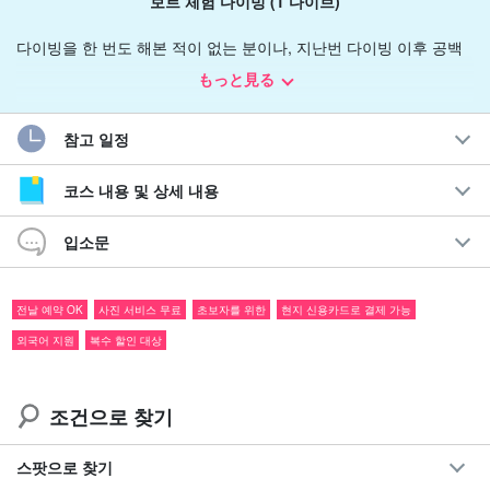
보트 체험 다이빙 (1 다이브)
다이빙을 한 번도 해본 적이 없는 분이나, 지난번 다이빙 이후 공백
이 있어 걱정인 분들도 베테랑 가이드가 안내해 드립니다,
맨투맨으
もっと見る
로 안내
하기 때문에 안심하고 참여하실 수 있습니다.
참고 일정
얕은 수심에서 물에 익숙해지면 수심 5m 정도, 수중 체류시간 약 30
분의 수중 투어를 떠난다.
코스 내용 및 상세 내용
입소문
전날 예약 OK
사진 서비스 무료
초보자를 위한
현지 신용카드로 결제 가능
외국어 지원
복수 할인 대상
조건으로 찾기
스팟으로 찾기