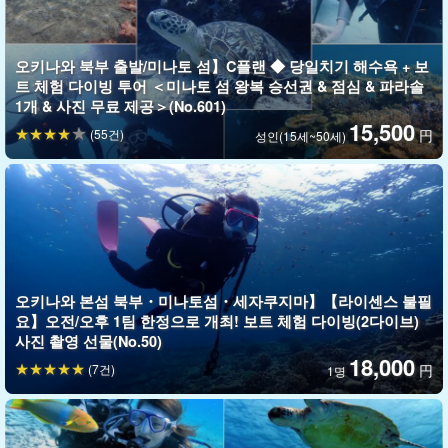
오키나와 북부 출발/미나토 섬】C플랜 ◆ 당일치기 해수욕 + 보
트 체험 다이빙 투어 ＜미나토 섬 왕복 승선권 & 점심 & 파라솔
1개 & 사진 무료 제공＞(No.601)
15,500
(55건)
円
성인(15세~50세)
오키나와 본섬 북부・미나토섬・세자쿠지마】【라이센스 불필
요】오전/오후 1팀 한정으로 개최! 보트 체험 다이빙(2다이브)
사진 촬영 선물(No.50)
18,000
(7건)
円
1명