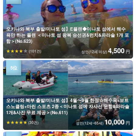
오키나와 북부 출발/미나토 섬】E플랜◆미나토 섬에서 해수
욕만 하는 플랜 ＜미나토 섬 왕복 승선권&런치&파라솔 1개 포
함＞(No.623)
4,500
(101건)
円
성인(12세 이상)
오키나와 북부 출발/미나토 섬】4월〜9월 한정☆해수욕+보트
스노클링+마린 스포츠 2종＜미나토 섬에 자사선 운항&파라솔
1개&사진 무료 제공＞(No.611)
10,000
(30건)
円
성인(12세~65세)