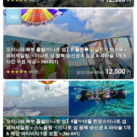
円
1명
오키나와 북부 출발/미나토 섬】B 플랜◆ 당일치기 해수욕 +
패러세일링 ＜미나토 섬 왕복 승선권 & 점심 & 파라솔 1개 &
사진 무료 제공＞(No.621)
12,500
(90건)
円
성인(12세~65세)
오키나와 북부 출발/미나토 섬】4월〜10월 한정☆미나토 섬
패러세일링 + 스노클링 ＜미나토 섬 왕복 승선권 & 파라솔 1개
& 해양 액티비티 1종 포함＞(No.641)