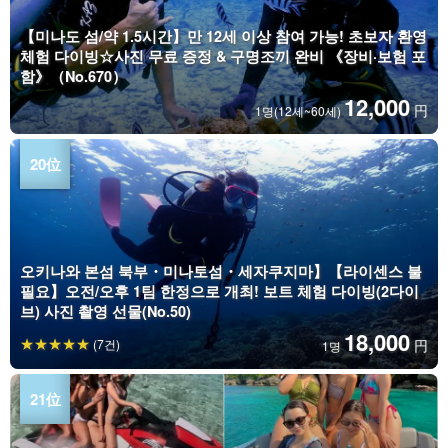
【미나도 섬/약 1.5시간】만 12세 이상 참여 가능! 초보자 환영
체험 다이빙☆사진 무료 증정 & 구명조끼 완비 《장비·보험 포
함》（No.670）
12,000
円
1명(12세~60세)
오키나와 본섬 북부・미나토섬・세자쿠지마】【라이센스 불
필요】오전/오후 1팀 한정으로 개최! 보트 체험 다이빙(2다이
브) 사진 촬영 선물(No.50)
18,000
(7건)
円
1명