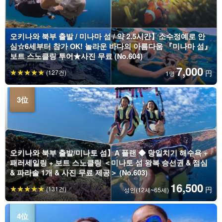
오키나와 북부 출발 / 미나마 섬 / 약 2.5시간】소수정예로 안
심☆6세부터 참가 OK! 놀라운 바다의 아름다움 『미나마 섬』
보트 스노클링 투어★사진 무료 (No.604)
7,000
(127건)
円
1명
오키나와 북부 출발/미나토 섬】A 플랜 ◆ 당일치기 해수욕 +
패러세일링 + 보트 스노클링 ＜미나토 섬 왕복 승선권 & 점심
& 파라솔 1개 & 사진 무료 제공＞ (No.603)
16,500
(131건)
円
성인(12세~65세)