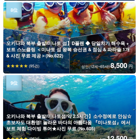
오키나와 북부 출발/미나토 섬】D플랜 ◆ 당일치기 해수욕 +
보트 스노클링 ＜미나토 섬 왕복 승선권 & 점심 & 파라솔 1개
& 사진 무료 제공＞(No.622)
8,500
(95건)
円
성인(12세~65세)
오키나와 북부 출발/미나토섬/약 2.5시간】소수정예로 안심☆
초보자도 대환영! 놀라운 바다의 아름다움 『미나토섬』에서
보트 체험 다이빙 투어★사진 무료 (No.605)
12,500
(96건)