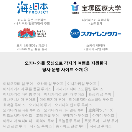
바다와 일본 프로젝트
다카라즈카 의료대학
<내각부와 일본재단이 추진
<산학연계
오키나와 SDGs 파트너
스카이 렌터카
<SDGs 보급 활동 실시
<렌터카 사업 제휴
오키나와를 중심으로 각지의 여행을 지원한다
당사 운영 사이트 소개
이리오모테 섬 투어
오하마 섬 투어즈
이시가키섬 투어즈
이시가키지마 푸른 동굴 투어즈
이시가키지마 스노클링 투어즈
이시가키섬 다이빙 투어
이시가키섬 렌터카 투어즈
환상의 섬 투어
요나구니시마 투어즈
미야코지마 투어
미야코지마 스노클링 투어즈
호박홀 투어즈
오키나와 투어
오키나와 얀바루 투어즈
오키나와 온나촌 투어즈
오키나와 패러세일링 투어
慶良間ツアーズ
미즈노시마 투어즈
고래 관찰 투어
구메지마 투어즈
아마미 투어즈
야쿠시마 액티비티
하와이 투어
호놀룰루 투어
푸켓 투어
세부 투어
대만 관광 투어
나가노 투어즈
홋카이도 관광 투어
니세코 투어즈