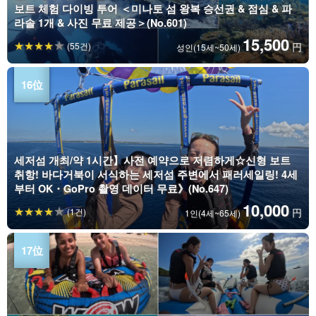
보트 체험 다이빙 투어 ＜미나토 섬 왕복 승선권 & 점심 & 파
라솔 1개 & 사진 무료 제공＞(No.601)
15,500
(55건)
円
성인(15세~50세)
세저섬 개최/약 1시간】사전 예약으로 저렴하게☆신형 보트
취항! 바다거북이 서식하는 세저섬 주변에서 패러세일링! 4세
부터 OK・GoPro 촬영 데이터 무료》(No.647)
10,000
(1건)
円
1인(4세~65세)