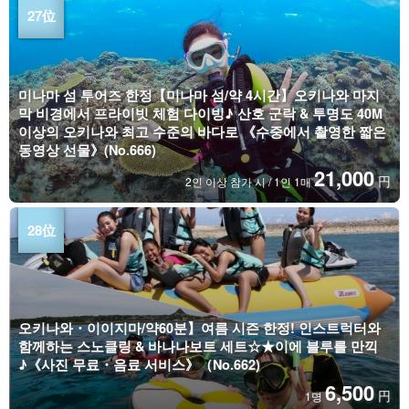
미나마 섬 투어즈 한정【미나마 섬/약 4시간】오키나와 마지
막 비경에서 프라이빗 체험 다이빙♪ 산호 군락 & 투명도 40M
이상의 오키나와 최고 수준의 바다로 《수중에서 촬영한 짧은
동영상 선물》(No.666)
21,000
円
2인 이상 참가 시 / 1인 1매
오키나와・이이지마/약60분】여름 시즌 한정! 인스트럭터와
함께하는 스노클링 & 바나나보트 세트☆★이에 블루를 만끽
♪《사진 무료・음료 서비스》（No.662)
6,500
円
1명