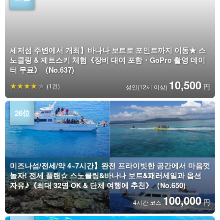
세저섬 주변에서 개최】바나나 보트로 포인트까지 이동★ 스
노클링 & 제트스키 체험《장비 대여 포함・GoPro 촬영 데이
터 무료》（No.637)
10,500
(1건)
円
성인(12세 이상)
미즈나섬/전세/약 4~7시간】완전 프라이빗한 공간에서 마음껏
놀자! 전세 플랜☆ 스노클링&바나나 보트&패러세일과 옵션
자유♪《최대 32명 OK & 단체 여행에 추천》（No.650)
100,000
円
4시간 코스