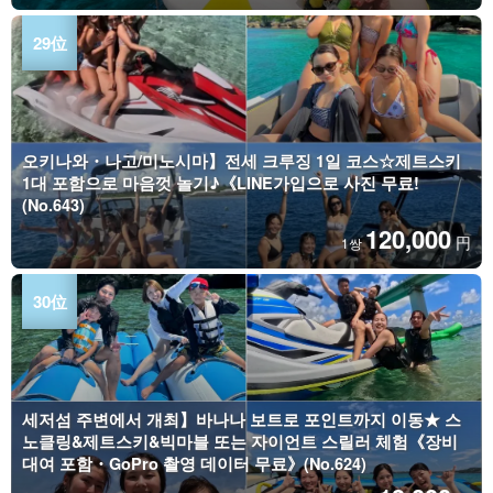
오키나와・나고/미노시마】전세 크루징 1일 코스☆제트스키
1대 포함으로 마음껏 놀기♪《LINE가입으로 사진 무료!
(No.643)
120,000
円
1쌍
세저섬 주변에서 개최】바나나 보트로 포인트까지 이동★ 스
노클링&제트스키&빅마블 또는 자이언트 스릴러 체험《장비
대여 포함・GoPro 촬영 데이터 무료》(No.624)