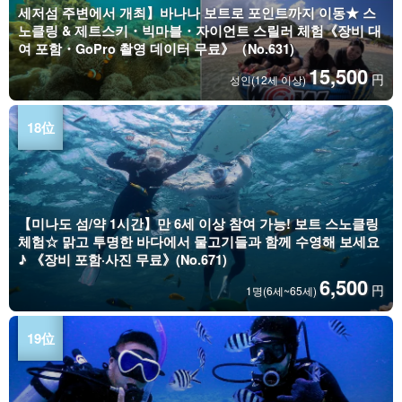
세저섬 주변에서 개최】바나나 보트로 포인트까지 이동★ 스
노클링 & 제트스키・빅마블・자이언트 스릴러 체험《장비 대
여 포함・GoPro 촬영 데이터 무료》（No.631)
15,500
円
성인(12세 이상)
【미나도 섬/약 1시간】만 6세 이상 참여 가능! 보트 스노클링
체험☆ 맑고 투명한 바다에서 물고기들과 함께 수영해 보세요
♪ 《장비 포함·사진 무료》(No.671)
6,500
円
1명(6세~65세)