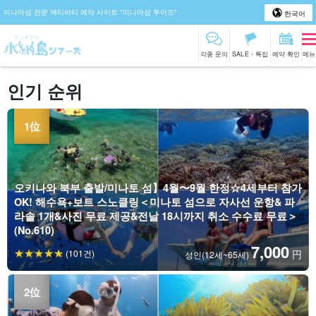
미나마섬 전문 액티비티 예약 사이트 "미나마섬 투어즈"
한국어
각종 문의
SALE・특집
예약 확인
메뉴
인기 순위
오키나와 북부 출발/미나토 섬】4월〜9월 한정☆4세부터 참가
OK! 해수욕+보트 스노클링＜미나토 섬으로 자사선 운항& 파
라솔 1개&사진 무료 제공&전날 18시까지 취소 수수료 무료＞
(No.610)
7,000
(101건)
円
성인(12세~65세)