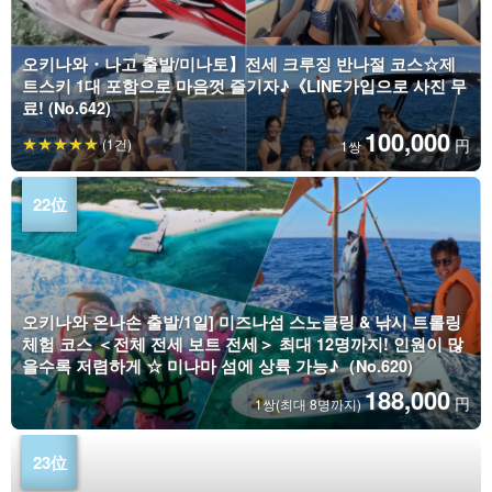
오키나와・나고 출발/미나토】전세 크루징 반나절 코스☆제
트스키 1대 포함으로 마음껏 즐기자♪《LINE가입으로 사진 무
료! (No.642)
100,000
(1건)
円
1쌍
오키나와 온나손 출발/1일] 미즈나섬 스노클링 & 낚시 트롤링
체험 코스 ＜전체 전세 보트 전세＞ 최대 12명까지! 인원이 많
을수록 저렴하게 ☆ 미나마 섬에 상륙 가능♪（No.620)
188,000
円
1쌍(최대 8명까지)