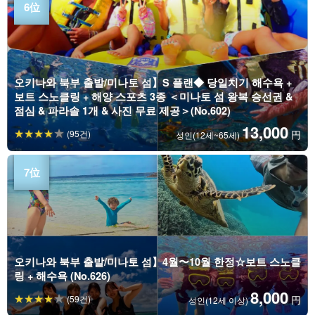
오키나와 북부 출발/미나토 섬】S 플랜◆ 당일치기 해수욕 +
보트 스노클링 + 해양 스포츠 3종 ＜미나토 섬 왕복 승선권 &
점심 & 파라솔 1개 & 사진 무료 제공＞(No.602)
13,000
(95건)
円
성인(12세~65세)
오키나와 북부 출발/미나토 섬】4월〜10월 한정☆보트 스노클
링 + 해수욕 (No.626)
8,000
(59건)
円
성인(12세 이상)