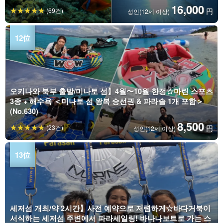
16,000
(69건)
円
성인(12세 이상)
오키나와 북부 출발/미나토 섬】4월〜10월 한정☆마린 스포츠
3종 + 해수욕 ＜미나토 섬 왕복 승선권 & 파라솔 1개 포함＞
(No.630)
8,500
(23건)
円
성인(12세 이상)
세저섬 개최/약 2시간】사전 예약으로 저렴하게☆바다거북이
서식하는 세저섬 주변에서 파라세일링! 바나나보트로 가는 스