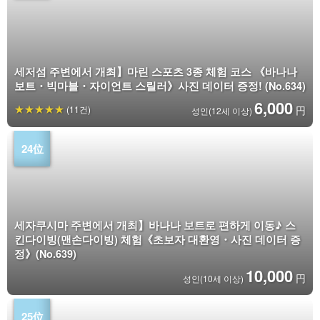
세저섬 주변에서 개최】마린 스포츠 3종 체험 코스 《바나나
보트・빅마블・자이언트 스릴러》사진 데이터 증정! (No.634)
6,000
(11건)
円
성인(12세 이상)
세자쿠시마 주변에서 개최】바나나 보트로 편하게 이동♪ 스
킨다이빙(맨손다이빙) 체험《초보자 대환영・사진 데이터 증
정》(No.639)
10,000
円
성인(10세 이상)