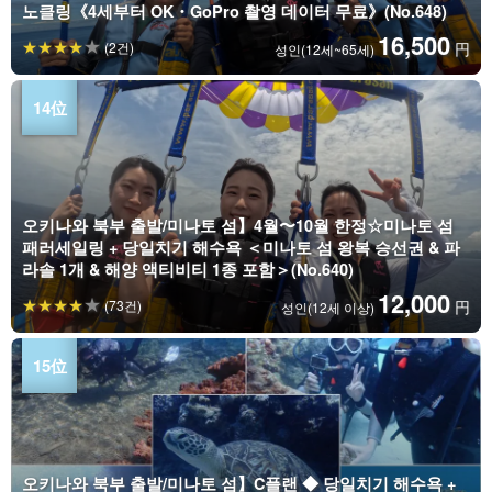
노클링《4세부터 OK・GoPro 촬영 데이터 무료》(No.648)
16,500
(2건)
円
성인(12세~65세)
오키나와 북부 출발/미나토 섬】4월〜10월 한정☆미나토 섬
패러세일링 + 당일치기 해수욕 ＜미나토 섬 왕복 승선권 & 파
라솔 1개 & 해양 액티비티 1종 포함＞(No.640)
12,000
(73건)
円
성인(12세 이상)
오키나와 북부 출발/미나토 섬】C플랜 ◆ 당일치기 해수욕 +