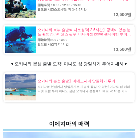
섬』에서 보트 체험 다이빙 투어★사진 무료 (No.605)
開始時間：9:00 / 12:00 / 15:00
필요한 시간소요시간: 약 2~2.5시간
12,500엔
오키나와 북부 출발/미나토섬/약 2.5시간】공백이 있는 분
도 환영☆라이센스 필수! 미나마섬 2dive 팬다이빙 투어★
사진 무료 (No.606)
開始時間9:00 / 13:00
필요한 시간약 2.5시간
13,500엔
▼오키나와 본섬 출발·도착! 미나도 섬 당일치기 투어
자세히
▼
오키나와 본섬 출발】미네노시마 당일치기 투어
오키나와 본섬에서 당일치기로 가볍게 즐길 수 있는! 미나도 섬 페리
티켓 포함 투어 미나도 섬은 오키나와 본섬에서 배로 약 15분 거리에
위치한 외딴 섬입니다. 오키나와 본섬에서 아주 쉽게 갈 수 있음에도
불구하고, 마치 다른 세상 같은 아름다운 해변과 다양한 해양 액티비
티를 즐길 수 […]
이에지마의 매력