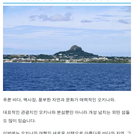
5.3.
에메랄드빛 바다
6.
현지인이 추천하는 관광명소
6.1.
아라미타케
6.2.
城山(伊江島タッチュー)
6.3.
냐티야 동굴
6.4.
릴리필드 공원
6.5.
이에 비치
7.
미즈나섬은 어떤 곳인가?
8.
나하공항・토쿠지항에서 가는 방법
9.
미즈노시마가 선택받는 이유
10.
미즈노시마의 매력
10.1.
푸른 바다와 백사장이 펼쳐진 해변
10.2.
해양 액티비티를 즐기자
10.3.
깨끗한 자갈길
11.
현지인이 추천하는 관광명소
푸른 바다, 백사장, 풍부한 자연과 문화가 매력적인 오키나와.
11.1.
미즈나 비치
11.2.
등대 아래 해변
대표적인 관광지인 오키나와 본섬뿐만 아니라 개성 넘치는 외딴 섬들
11.3.
갈매기 바위 해변
12.
미즈나섬에서 즐길 수 있는 액티비티
도 많이 있습니다.
12.1.
스노클링
이번에는 오키나와 여행의 새로운 선택으로 아름다운 바다와 자연, 그
12.2.
다이빙