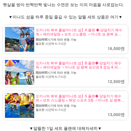
햇살을 받아 반짝반짝 빛나는 수면은 보는 이의 마음을 사로잡는다.
▼미나도 섬을 하루 종일 즐길 수 있는 알뜰 세트 상품은 여기▼
오키나와 북부 출발/미나토 섬】A 플랜 ◆ 당일치기 해수
욕 + 패러세일링 + 보트 스노클링 ＜미나토 섬 왕복 승선
권 & 점심 & 파라솔 1개 & 사진 무료 제공＞ (No.603)
開始時間시기에 따라 변동 가능
필요한 시간약 4~7시간
16,500엔
오키나와 북부 출발/미나토 섬】B 플랜◆ 당일치기 해수
욕 + 패러세일링 ＜미나토 섬 왕복 승선권 & 점심 & 파라
솔 1개 & 사진 무료 제공＞(No.621)
開始時間시기에 따라 변동 가능
필요한 시간약 4~7시간
12,500엔
오키나와 북부 출발/미나토 섬】S 플랜◆ 당일치기 해수
욕 + 보트 스노클링 + 해양 스포츠 3종 ＜미나토 섬 왕복
승선권 & 점심 & 파라솔 1개 & 사진 무료 제공＞(No.602)
開始時間시기에 따라 변동 가능
필요한 시간약 4~7시간
13,000엔
▼알뜰한 1일 세트 플랜에 대해
자세히
▼