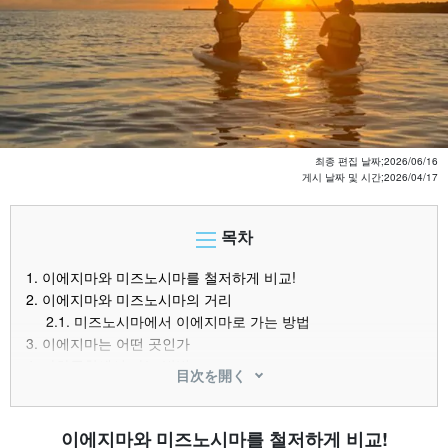
최종 편집 날짜;
2026/06/16
게시 날짜 및 시간;
2026/04/17
목차
1.
이에지마와 미즈노시마를 철저하게 비교!
2.
이에지마와 미즈노시마의 거리
2.1.
미즈노시마에서 이에지마로 가는 방법
3.
이에지마는 어떤 곳인가
4.
나하공항에서 가는 방법
目次を開く
5.
이에지마의 매력
5.1.
대자연의 힘을 느껴보자
5.2.
백합, 히비스커스 등 아름다운 꽃들
이에지마와 미즈노시마를 철저하게 비교!