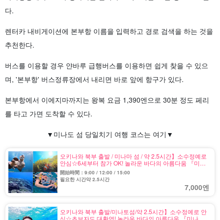
다.
렌터카 내비게이션에 본부항 이름을 입력하고 경로 검색을 하는 것을
추천한다.
버스를 이용할 경우 얀바루 급행버스를 이용하면 쉽게 찾을 수 있으
며, '본부항' 버스정류장에서 내리면 바로 앞에 항구가 있다.
본부항에서 이에지마까지는 왕복 요금 1,390엔으로 30분 정도 페리
를 타고 가면 도착할 수 있다.
▼미나도 섬 당일치기 여행 코스는 여기▼
오키나와 북부 출발 / 미나마 섬 / 약 2.5시간】소수정예로
안심☆6세부터 참가 OK! 놀라운 바다의 아름다움 『미나
마 섬』보트 스노클링 투어★사진 무료 (No.604)
開始時間：9:00 / 12:00 / 15:00
필요한 시간약 2.5시간
7,000엔
오키나와 북부 출발/미나토섬/약 2.5시간】소수정예로 안
심☆초보자도 대환영! 놀라운 바다의 아름다움 『미나토