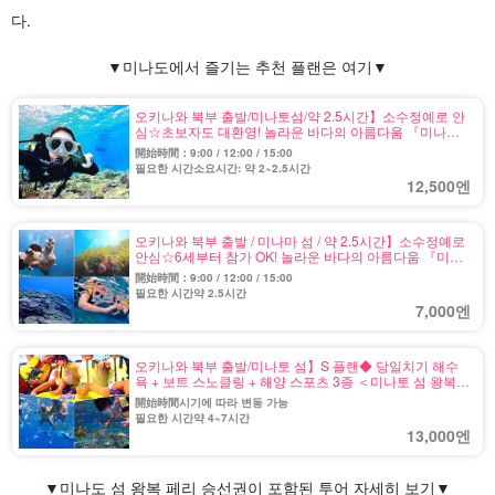
다.
▼미나도에서 즐기는 추천 플랜은 여기▼
오키나와 북부 출발/미나토섬/약 2.5시간】소수정예로 안
심☆초보자도 대환영! 놀라운 바다의 아름다움 『미나토
섬』에서 보트 체험 다이빙 투어★사진 무료 (No.605)
開始時間：9:00 / 12:00 / 15:00
필요한 시간소요시간: 약 2~2.5시간
12,500엔
오키나와 북부 출발 / 미나마 섬 / 약 2.5시간】소수정예로
안심☆6세부터 참가 OK! 놀라운 바다의 아름다움 『미나
마 섬』보트 스노클링 투어★사진 무료 (No.604)
開始時間：9:00 / 12:00 / 15:00
필요한 시간약 2.5시간
7,000엔
오키나와 북부 출발/미나토 섬】S 플랜◆ 당일치기 해수
욕 + 보트 스노클링 + 해양 스포츠 3종 ＜미나토 섬 왕복
승선권 & 점심 & 파라솔 1개 & 사진 무료 제공＞(No.602)
開始時間시기에 따라 변동 가능
필요한 시간약 4~7시간
13,000엔
▼
미나도 섬 왕복 페리 승선권이 포함된 투어 자세히 보기
▼