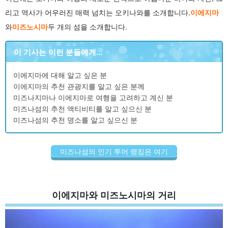
12.3.
SUP
리고 역사가 어우러진 매력 넘치는 오키나와를 소개합니다.
이에지마
12.4.
패러세일링
와
미즈노시마
두 개의 섬을 소개합니다.
12.5.
카누・카약
13.
미즈나섬의 인기 투어 3선
이 기사는 이런 분들에게...
13.1.
스노클링 투어
13.2.
체험 다이빙 투어
이에지마에 대해 알고 싶은 분
14.
요약
이에지마의 추천 관광지를 알고 싶은 분께
미즈나지마나 이에지마로 여행을 고려하고 계신 분
미즈나섬의 추천 액티비티를 알고 싶으신 분
미즈나섬의 추천 명소를 알고 싶으신 분
미즈나섬의 인기 투어 랭킹은 여기
이에지마와 미즈노시마의 거리