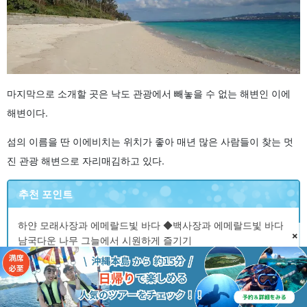
마지막으로 소개할 곳은 낙도 관광에서 빼놓을 수 없는 해변인 이에
해변이다.
섬의 이름을 딴 이에비치는 위치가 좋아 매년 많은 사람들이 찾는 멋
진 관광 해변으로 자리매김하고 있다.
추천 포인트
하얀 모래사장과 에메랄드빛 바다 ◆백사장과 에메랄드빛 바다
×
남국다운 나무 그늘에서 시원하게 즐기기
세자쿠지마 섬과 미즈나 섬을 바라볼 수 있는 절경
샤워실, 화장실, 매점 등 편의시설이 잘 갖추어져 있다.
레저용품 대여 가능
해수욕 시즌 감시원 상주, 해파리 방지망으로 안심